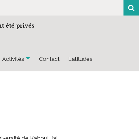
t été privés
Activités
Contact
Latitudes
versité de Kaboul, j’ai