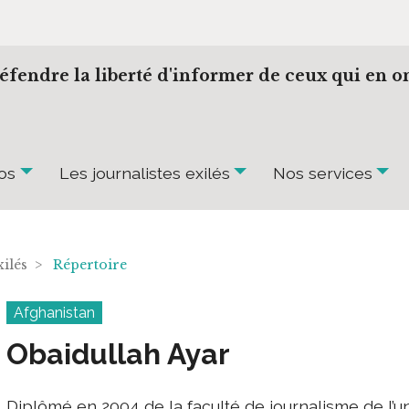
éfendre la liberté d'informer de ceux qui en on
os
Les journalistes exilés
Nos services
exilés >
Répertoire
Afghanistan
Obaidullah Ayar
Diplômé en 2004 de la faculté de journalisme de l’uni