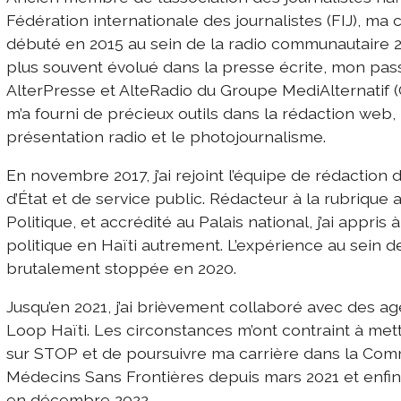
Fédération internationale des journalistes (FIJ), ma c
débuté en 2015 au sein de la radio communautaire 200
plus souvent évolué dans la presse écrite, mon pas
AlterPresse et AlteRadio du Groupe MediAlternatif (
m’a fourni de précieux outils dans la rédaction web,
présentation radio et le photojournalisme.
En novembre 2017, j’ai rejoint l’équipe de rédaction 
d’État et de service public. Rédacteur à la rubrique a
Politique, et accrédité au Palais national, j’ai appris
politique en Haïti autrement. L’expérience au sein d
brutalement stoppée en 2020.
Jusqu’en 2021, j’ai brièvement collaboré avec des 
Loop Haïti. Les circonstances m’ont contraint à 
sur STOP et de poursuivre ma carrière dans la Com
Médecins Sans Frontières depuis mars 2021 et enfin,
en décembre 2022.