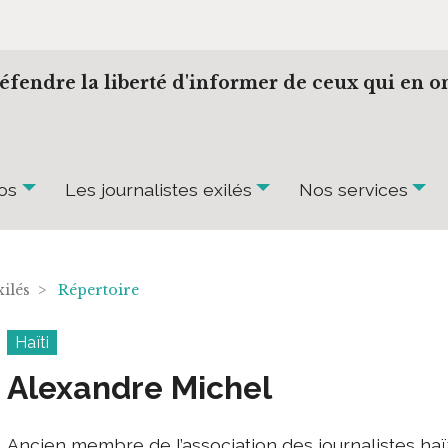
éfendre la liberté d'informer de ceux qui en on
os
Les journalistes exilés
Nos services
exilés >
Répertoire
Haïti
Alexandre Michel
Ancien membre de l’association des journalistes haït