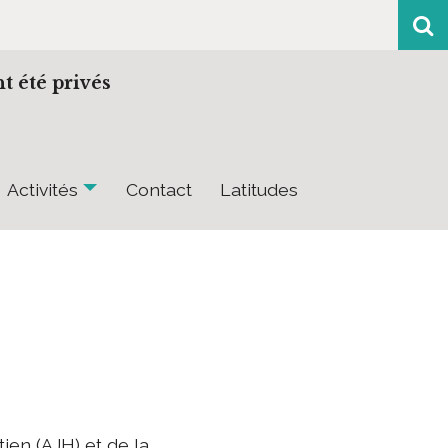
t été privés
Activités
Contact
Latitudes
ien (AJH) et de la