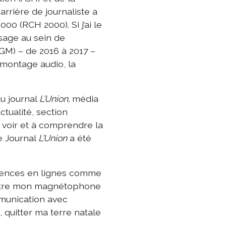
arrière de journaliste a
0 (RCH 2000). Si j’ai le
sage au sein de
GM) – de 2016 à 2017 –
 montage audio, la
du journal
L’Union,
média
ctualité, section
 à voir et à comprendre la
e Journal
L’Union
a été
agences en lignes comme
mettre mon magnétophone
munication avec
 quitter ma terre natale