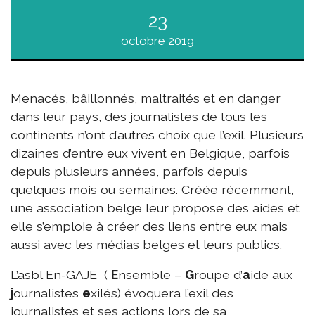
23
octobre 2019
Menacés, bâillonnés, maltraités et en danger
dans leur pays, des journalistes de tous les
continents n’ont d’autres choix que l’exil. Plusieurs
dizaines d’entre eux vivent en Belgique, parfois
depuis plusieurs années, parfois depuis
quelques mois ou semaines. Créée récemment,
une association belge leur propose des aides et
elle s’emploie à créer des liens entre eux mais
aussi avec les médias belges et leurs publics.
L’asbl En-GAJE (
E
nsemble –
G
roupe d’
a
ide aux
j
ournalistes
e
xilés) évoquera l’exil des
journalistes et ses actions lors de sa